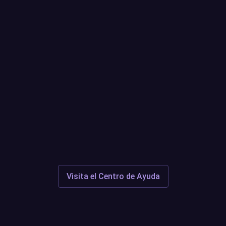
¿Alguna pregunta o problema
abierto?
Centro de ayuda
Discord
Visita el Centro de Ayuda