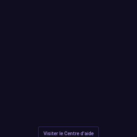
Sound Alerts est-il sûr au regard
du DMCA ?
ici
Des questions ou soucis ?
Centre
d'aide
Discord
Visiter le Centre d’aide