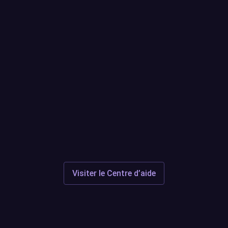
compatibles avec TTS ?
Des questions ou soucis ?
Centre
d'aide
Discord
Visiter le Centre d’aide