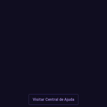
e?
Quaisquer
aberto?
Suporte
Aqui
Discor
Visitar Central de Ajuda