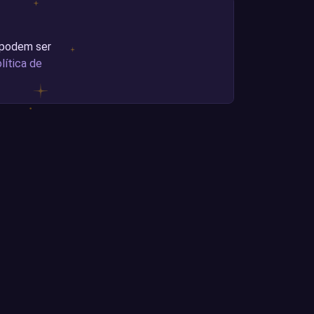
 podem ser
lítica de