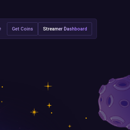
e
Get Coins
Streamer Dashboard