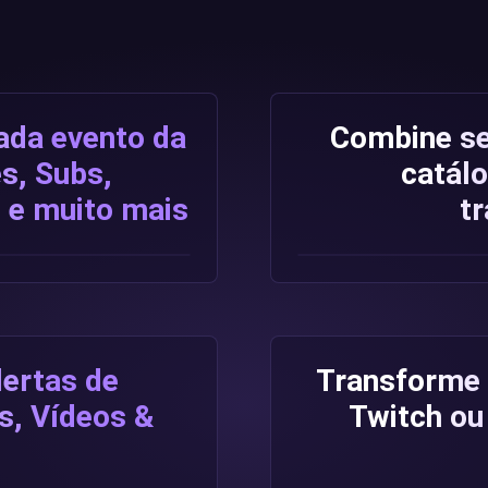
ada evento da
Combine se
s, Subs,
catál
 e muito mais
t
lertas de
Transforme 
s, Vídeos &
Twitch ou