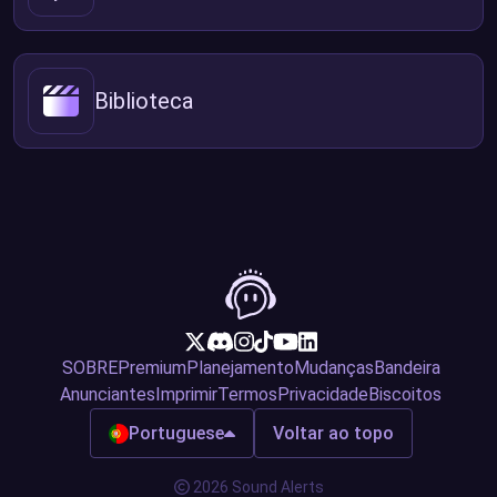
Biblioteca
SOBRE
Premium
Planejamento
Mudanças
Bandeira
Anunciantes
Imprimir
Termos
Privacidade
Biscoitos
Portuguese
Voltar ao topo
2026 Sound Alerts