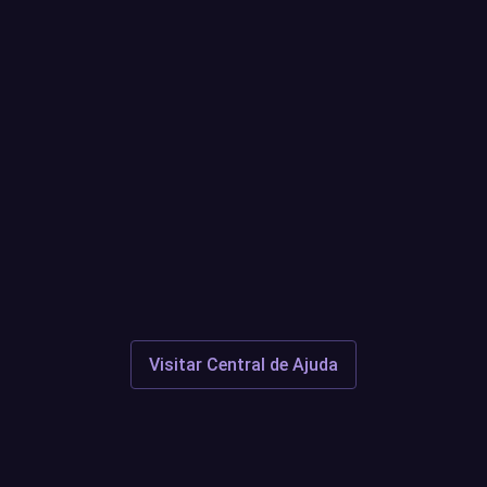
Quaisquer questões ou questões
em aberto?
Centro de Suporte
Discord
Visitar Central de Ajuda