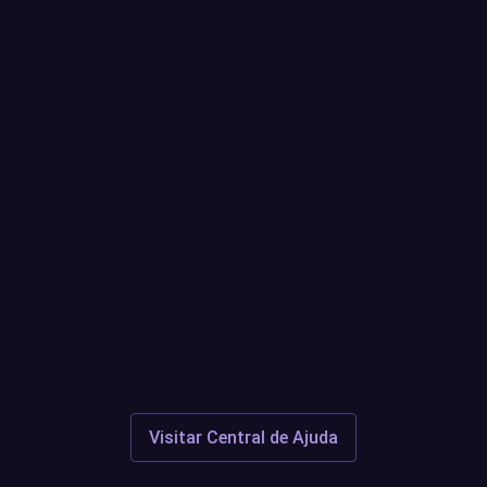
Quaisquer questões ou questões
em aberto?
Centro de Suporte
Discord
Visitar Central de Ajuda