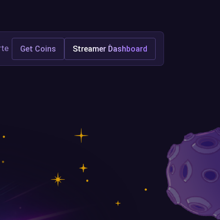
rte
Get Coins
Streamer Dashboard