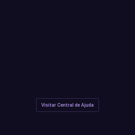
usar o
Quaisquer
aberto?
Suporte
Discor
Visitar Central de Ajuda