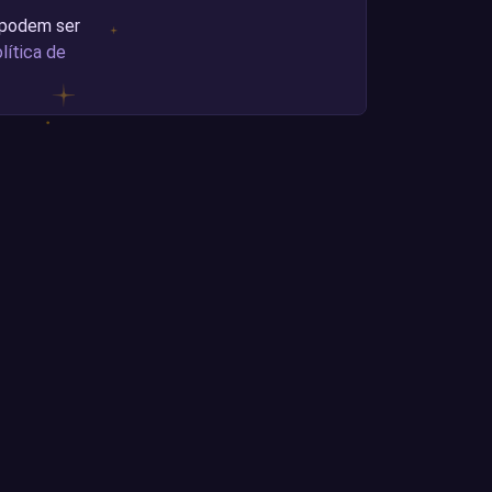
 podem ser
lítica de