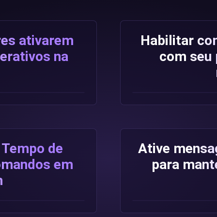
res ativarem
Habilitar c
erativos na
com seu 
e Tempo de
Ative mensag
Comandos em
para mant
m