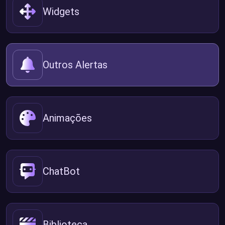
Widgets
Outros Alertas
Animações
ChatBot
Biblioteca